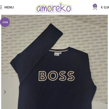
0
MENU
€
0,0
-50%