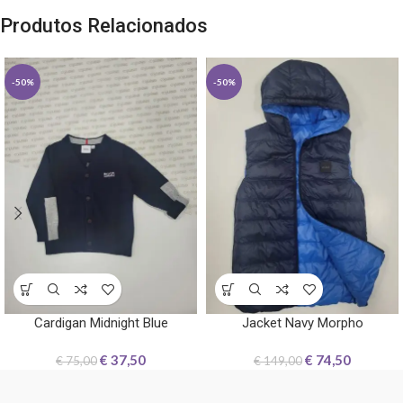
Produtos Relacionados
-50%
-50%
Cardigan Midnight Blue
Jacket Navy Morpho
€
37,50
€
74,50
€
75,00
€
149,00