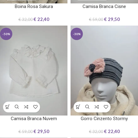
Boina Rosa Sakura
Camisa Branca Cisne
€
22,40
€
29,50
€
32,00
€
59,00
-50%
-30%
Camisa Branca Nuvem
Gorro Cinzento Stormy
€
29,50
€
22,40
€
59,00
€
32,00