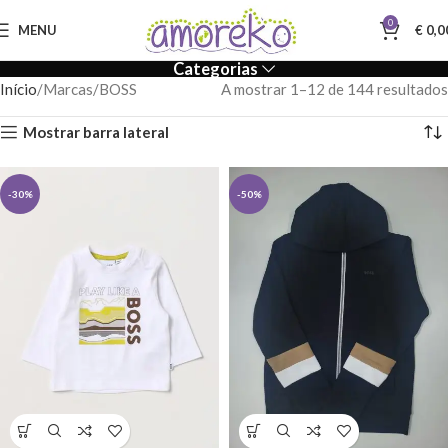
0
MENU
€
0,0
Categorias
Início
Marcas
BOSS
A mostrar 1–12 de 144 resultados
Mostrar barra lateral
-30%
-50%