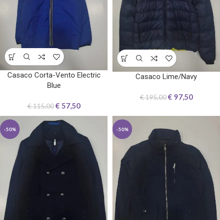
Casaco Corta-Vento Electric
Casaco Lime/Navy
Blue
€
97,50
€
195,00
€
57,50
€
115,00
-50%
-50%