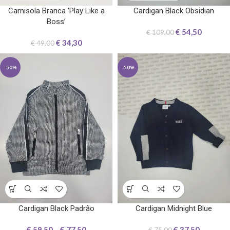
Camisola Branca ‘Play Like a
Cardigan Black Obsidian
Boss’
€
54,50
€
109,00
€
34,30
€
49,00
-50%
-50%
Cardigan Black Padrão
Cardigan Midnight Blue
€
59,50
–
€
77,50
€
37,50
€
75,00