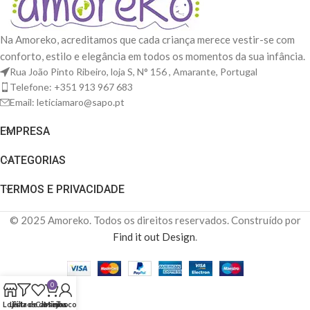
Na Amoreko, acreditamos que cada criança merece vestir-se com
conforto, estilo e elegância em todos os momentos da sua infância.
Rua João Pinto Ribeiro, loja S, N° 156 , Amarante, Portugal
Telefone: +351 913 967 683
Email: leticiamaro@sapo.pt
EMPRESA
CATEGORIAS
TERMOS E PRIVACIDADE
© 2025 Amoreko. Todos os direitos reservados. Construído por
Find it out Design
.
0
Loja
Lista de desejos
Filtros
Carrinho
Minha conta