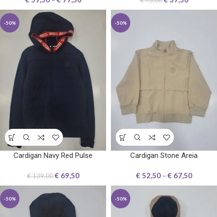
-50%
-50%
Cardigan Navy Red Pulse
Cardigan Stone Areia
€
69,50
€
52,50
–
€
67,50
€
139,00
-50%
-50%