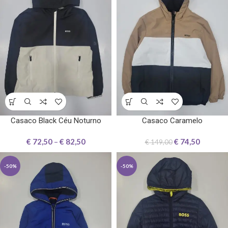
Casaco Black Céu Noturno
Casaco Caramelo
€
72,50
–
€
82,50
€
74,50
€
149,00
-50%
-50%