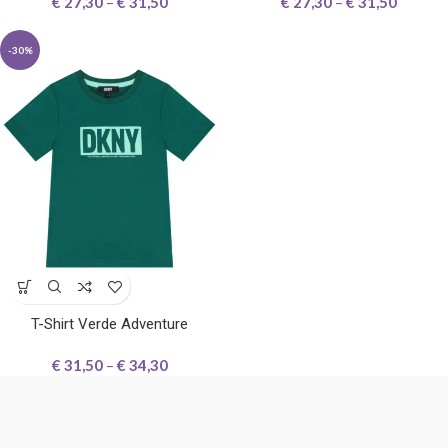
€
27,30
–
€
31,50
€
27,30
–
€
31,50
-30%
T-Shirt Verde Adventure
€
31,50
–
€
34,30