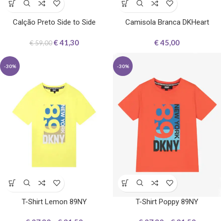
Calção Preto Side to Side
Camisola Branca DKHeart
€
41,30
€
45,00
€
59,00
-30%
-30%
T-Shirt Lemon 89NY
T-Shirt Poppy 89NY