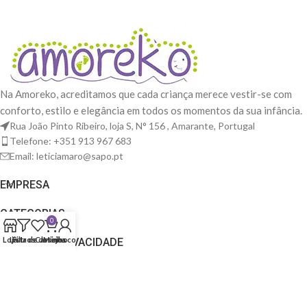
Na Amoreko, acreditamos que cada criança merece vestir-se com
conforto, estilo e elegância em todos os momentos da sua infância.
Rua João Pinto Ribeiro, loja S, N° 156 , Amarante, Portugal
Telefone: +351 913 967 683
Email: leticiamaro@sapo.pt
EMPRESA
CATEGORIAS
0
Loja
Lista de desejos
Filtros
Carrinho
Minha conta
TERMOS E PRIVACIDADE
© 2025 Amoreko. Todos os direitos reservados. Construído por
Find it out Design
.