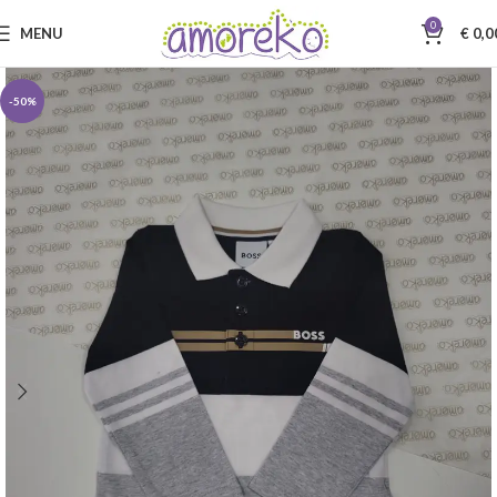
0
MENU
€
0,0
-50%