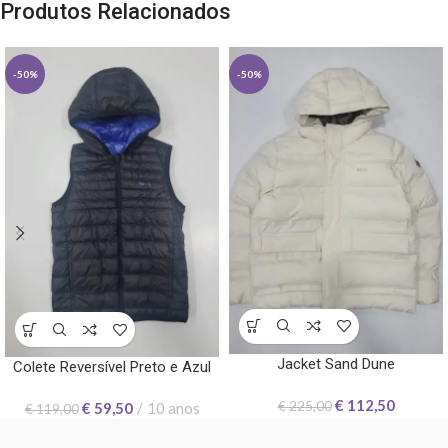
Produtos Relacionados
-50%
-50%
Jacket Sand Dune
Colete Reversível Preto e Azul
€
112,50
€
225,00
€
59,50
10 anos
€
119,00