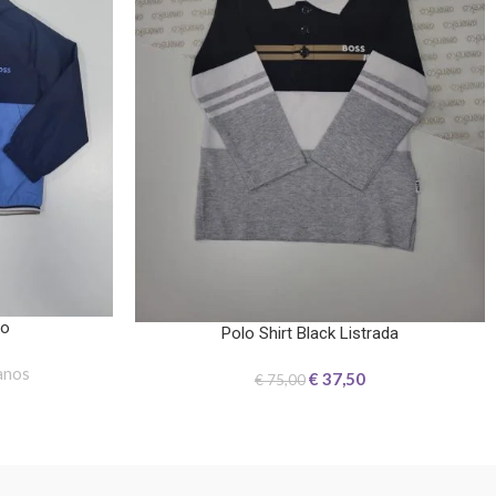
ho
Polo Shirt Black Listrada
anos
€
37,50
€
75,00