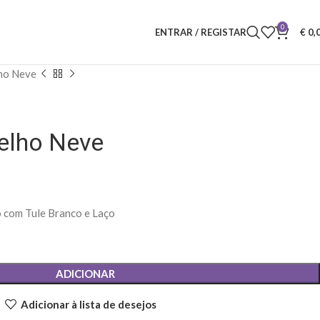
0
ENTRAR / REGISTAR
€
0,
ho Neve
elho Neve
o com Tule Branco e Laço
ADICIONAR
Adicionar à lista de desejos