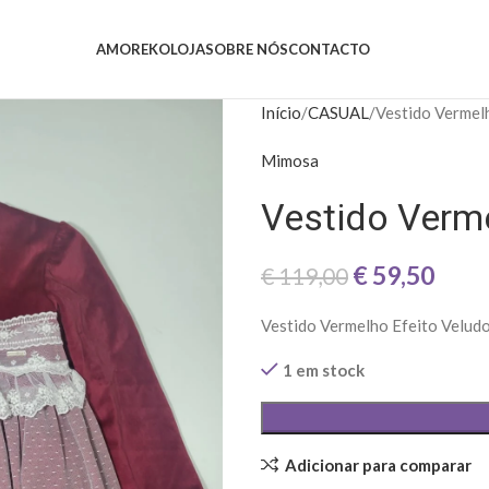
AMOREKO
LOJA
SOBRE NÓS
CONTACTO
Início
CASUAL
Vestido Vermel
Mimosa
Vestido Verm
€
59,50
€
119,00
Vestido Vermelho Efeito Velud
1 em stock
Adicionar para comparar