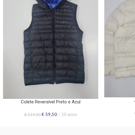
Colete Reversível Preto e Azul
€
59,50
10 anos
€
119,00