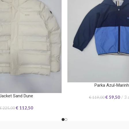
Parka Azul-Marin
Jacket Sand Dune
€
59,50
3 
€
119,00
€
112,50
€
225,00