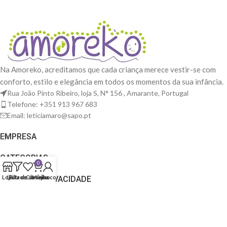
Na Amoreko, acreditamos que cada criança merece vestir-se com
conforto, estilo e elegância em todos os momentos da sua infância.
Rua João Pinto Ribeiro, loja S, N° 156 , Amarante, Portugal
Telefone: +351 913 967 683
Email: leticiamaro@sapo.pt
EMPRESA
CATEGORIAS
0
Loja
Lista de desejos
Filtros
Carrinho
Minha conta
TERMOS E PRIVACIDADE
© 2025 Amoreko. Todos os direitos reservados. Construído por
Find it out Design
.