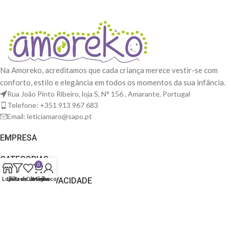
Na Amoreko, acreditamos que cada criança merece vestir-se com
conforto, estilo e elegância em todos os momentos da sua infância.
Rua João Pinto Ribeiro, loja S, N° 156 , Amarante, Portugal
Telefone: +351 913 967 683
Email: leticiamaro@sapo.pt
EMPRESA
CATEGORIAS
0
Loja
Lista de desejos
Filtros
Carrinho
Minha conta
TERMOS E PRIVACIDADE
© 2025 Amoreko. Todos os direitos reservados. Construído por
Find it out Design
.