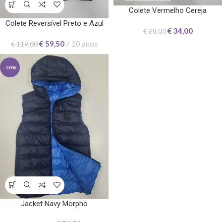
Colete Vermelho Cereja
Colete Reversível Preto e Azul
€
34,00
€
68,00
€
59,50
10 anos
€
119,00
-50%
Jacket Navy Morpho