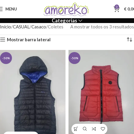
0
MENU
€
0,0
Categorias
Início
CASUAL
Casaco
Coletes
A mostrar todos os 3 resultados
Mostrar barra lateral
-50%
-50%